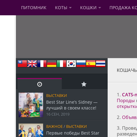
ПИТОМНИК
КОТЫ
КОШКИ
ПРОДАЖА К
КОШАЧЬ
1.
CATS-
ВЫСТАВКИ
Породы
Best Star Line’s Sidney —
открытк
лучший в своем классе!
16 СЕН, 2019
2.
Объяв
ВАЖНОЕ
/
ВЫСТАВКИ
3. Прове
Первые победы Best Star
разведе