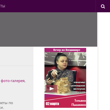
КТЫ
,
фото-галерея
,
веты по
и.