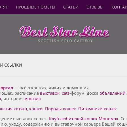
ОТЯТ
ПРОШЛЫЕ ПОМЕТЫ
СТАТЬИ
ОТЗЫВЫ
КОНТА
И ССЫЛКИ
портал
— всё о кошках, диких и домашних.
кошек, расписание
выставок
,
cats-
форум, доска
объявлений
и
, интернет-
магазин
ления котята, кошки. Породы кошек. Питомники кошек
дение выставок кошек.
Клуб любителей кошек Мономах
. Со
нию, уходу, содержанию и выставочной карьере Вашей кошк