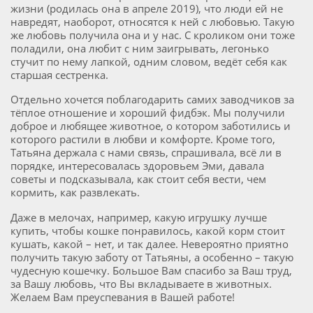
жизни (родилась она в апреле 2019), что люди ей не
навредят, наоборот, относятся к ней с любовью. Такую
же любовь получила она и у нас. С кроликом они тоже
поладили, она любит с ним заигрывать, легонько
стучит по нему лапкой, одним словом, ведёт себя как
старшая сестренка.
Отдельно хочется поблагодарить самих заводчиков за
тёплое отношение и хороший фидбэк. Мы получили
доброе и любящее животное, о котором заботились и
которого растили в любви и комфорте. Кроме того,
Татьяна держала с нами связь, спрашивала, всё ли в
порядке, интересовалась здоровьем Эми, давала
советы и подсказывала, как стоит себя вести, чем
кормить, как развлекать.
Даже в мелочах, например, какую игрушку лучше
купить, чтобы кошке понравилось, какой корм стоит
кушать, какой – нет, и так далее. Невероятно приятно
получить такую заботу от Татьяны, а особенно – такую
чудесную кошечку. Большое Вам спасибо за Ваш труд,
за Вашу любовь, что Вы вкладываете в животных.
Желаем Вам преуспевания в Вашей работе!