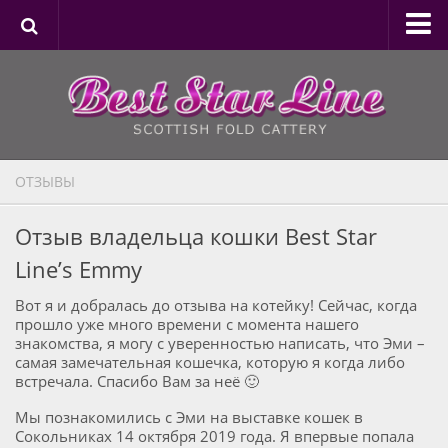
Питомник
Коты
Участвовали в разведении (Коты)
Кошки
ОТЗЫВЫ
Участвовали в разведении (Кошки)
Отзыв владельца кошки Best Star
Продажа котят
Line’s Emmy
Прошлые пометы
Вот я и добралась до отзыва на котейку! Сейчас, когда
Статьи
прошло уже много времени с момента нашего
знакомства, я могу с уверенностью написать, что Эми –
Отзывы
самая замечательная кошечка, которую я когда либо
встречала. Спасибо Вам за неё 🙂
Контакты
Мы познакомились с Эми на выставке кошек в
Сокольниках 14 октября 2019 года. Я впервые попала