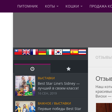
ПИТОМНИК
КОТЫ
КОШКИ
ПРОДАЖА К
ОТЗЫВЫ
Отзыв
ВЫСТАВКИ
Best Star Line’s Sidney —
Наш кот
лучший в своем классе!
красивы
16 СЕН, 2019
Виски — 
ВАЖНОЕ
/
ВЫСТАВКИ
Первые победы Best Star