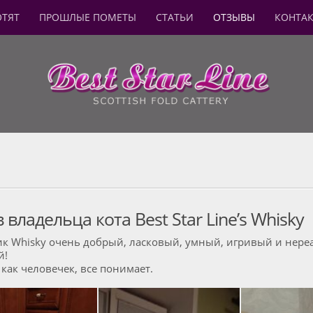
ОТЯТ
ПРОШЛЫЕ ПОМЕТЫ
СТАТЬИ
ОТЗЫВЫ
КОНТА
 владельца кота Best Star Line’s Whisky
ик Whisky очень добрый, ласковый, умный, игривый и нере
й!
как человечек, все понимает.