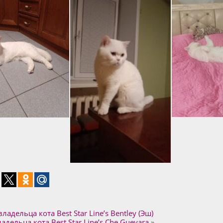
ладельца кота Best Star Line’s Bentley (Эш)
адельца кота Best Star Line’s Che Guevara
»