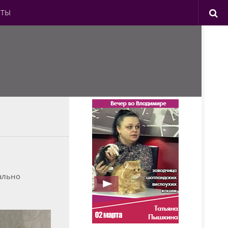
КТЫ
ально