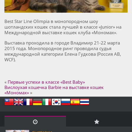
Best Star Line Olimpia в монопородном шоу
шотландских кошек стала лучшей в классе «Junior» на
Международной выставке кошек клуба «Мономах».
Выставка проходила в городе Владимир 21-22 марта
2015 года. Монопородное ринг проводила судья
международной категории Елена Гудкова (Россия AB,
WCF).
«
Первые успехи в классе «Best Baby»
Вислоухая кошечка Barbie на выставке кошек
«Мономах»
»