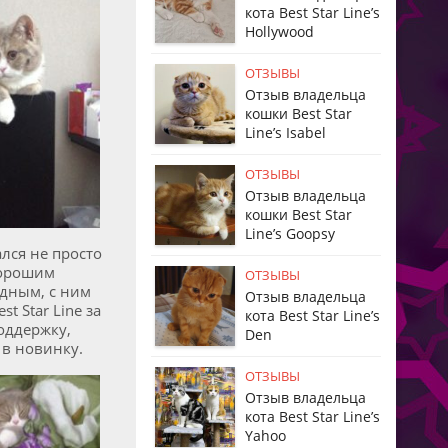
кота Best Star Line’s
Hollywood
ОТЗЫВЫ
Отзыв владельца
кошки Best Star
Line’s Isabel
ОТЗЫВЫ
Отзыв владельца
кошки Best Star
Line’s Goopsy
лся не просто
хорошим
ОТЗЫВЫ
одным, с ним
Отзыв владельца
 Star Line за
кота Best Star Line’s
поддержку,
Den
 в новинку.
ОТЗЫВЫ
Отзыв владельца
кота Best Star Line’s
Yahoo