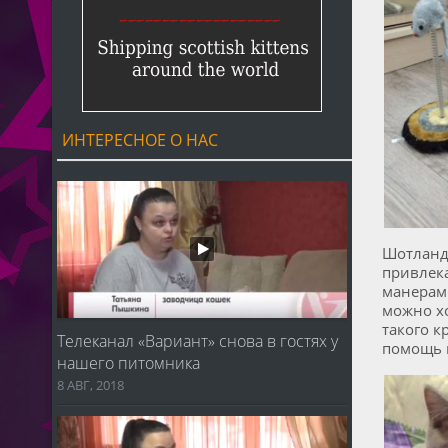
ИНТЕРЕСНОЕ О НАС
Шотландс
привлек
манерам!
можно хо
такого к
Телеканал «Вариант» снова в гостях у
помощь и
нашего питомника
8 АВГ, 2018