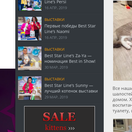
Line’s Persi
16 АПР, 2019
ВЫСТАВКИ
Первые победы Best Star
Line’s Naomi
16 АПР, 2019
ВЫСТАВКИ
Best Star Line’s Za-Ya —
номинация Best in Show!
30 МАР, 2019
ВЫСТАВКИ
Best Star Line’s Sunny —
Все наши
лучший котенок выставки
шалостей
29 МАР, 2019
домом. Х
воспитан
туалету,