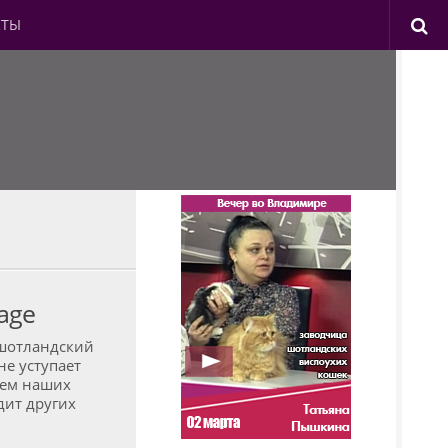
КТЫ
Cage
 шотландский
е уступает
цем наших
дит других