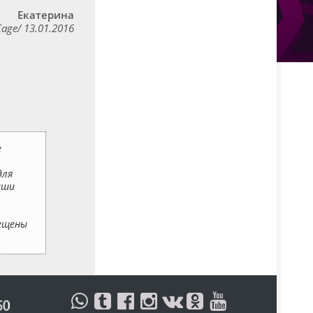
Екатерина
Cage/ 13.01.2016
е
для
аши
мещены