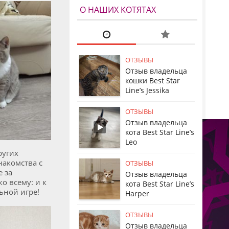
О НАШИХ КОТЯТАХ
ОТЗЫВЫ
Отзыв владельца
кошки Best Star
Line’s Jessika
ОТЗЫВЫ
Отзыв владельца
кота Best Star Line’s
Leo
ругих
накомства с
ОТЗЫВЫ
e за
Отзыв владельца
о всему: и к
кота Best Star Line’s
льной игре!
Harper
ОТЗЫВЫ
Отзыв владельца